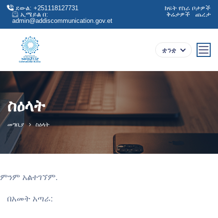
ደውል: +251118127731
ክፍት የስራ ቦታዎች
ኢሜይል በ:
ቅሬታዎች
ጨረታ
admin@addiscommunication.gov.et
ቋንቋ
ስዕላት
መግቢያ
ስዕላት
ምንም አልተገኘም.
በአመት አጣራ: