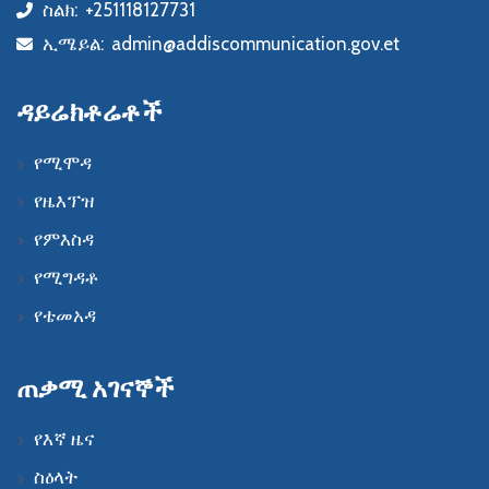
ስልክ:
+251118127731
icon
ኢሜይል:
admin@addiscommunication.gov.et
icon
ዳይሬክቶሬቶች
የሚሞዳ
የዜእፕዝ
የምእስዳ
የሚግዳቶ
የቴመአዳ
ጠቃሚ አገናኞች
የእኛ ዜና
ስዕላት