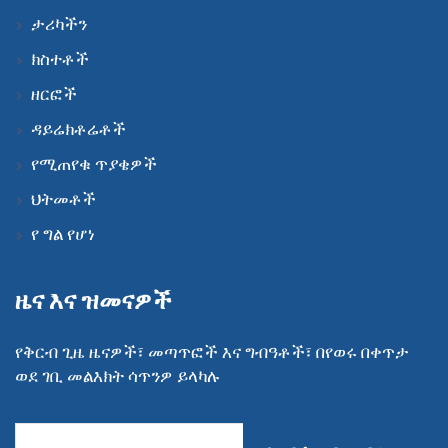
ታሪካችን
ክስተቶች
ዘርፎች
ዳይሬክቶሬቶች
የሚጠየቁ ጥያቄዎች
ህትመቶች
የ ግል የሆነ
ዜና እና ዝመናዎች
የቅርብ ጊዜ ዜናዎች፣ መጣጥፎች እና ግብዓቶች፣ በየወሩ በቀጥታ
ወደ ገቢ መልእክት ሳጥንዎ ይላካሉ