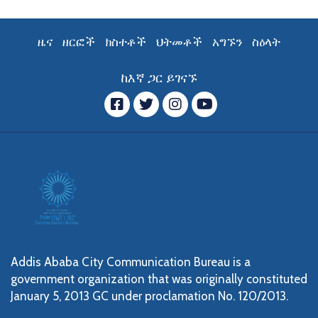
ዜና
ዘርፎች
ክስተቶች
ህትመቶች
አግኙን
ስዕላት
ከእኛ ጋር ይገናኙ
ፌስቡክ
ትዊተር
ኢንስታግራም
YouTube
Addis Ababa City Communication Bureau is a
government organization that was originally constituted
January 5, 2013 GC under proclamation No. 120/2013.