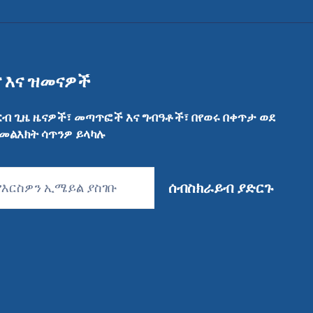
ና እና ዝመናዎች
ርብ ጊዜ ዜናዎች፣ መጣጥፎች እና ግብዓቶች፣ በየወሩ በቀጥታ ወደ
 መልእክት ሳጥንዎ ይላካሉ
ሰብስክራይብ ያድርጉ