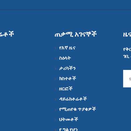
ሬቶች
ጠቃሚ አገናኞች
ዜ
የእኛ ዜና
የቅ
ገቢ
ስዕላት
ታሪካችን
ክስተቶች
ዘርፎች
ዳይሬክቶሬቶች
የሚጠየቁ ጥያቄዎች
ህትመቶች
የ ግል የሆነ