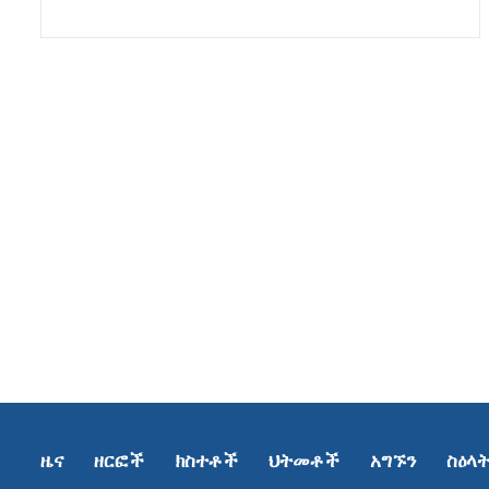
ዜና
ዘርፎች
ክስተቶች
ህትመቶች
አግኙን
ስዕላ