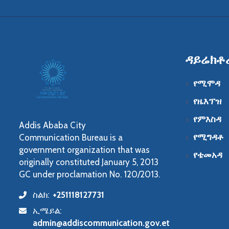
ዳይሬክቶ
የሚሞዳ
የዜእፕዝ
የምእስዳ
Addis Ababa City
የሚግዳቶ
Communication Bureau is a
government organization that was
የቴመአዳ
originally constituted January 5, 2013
GC under proclamation No. 120/2013.
ስልክ:
+251118127731
icon
ኢሜይል:
icon
admin@addiscommunication.gov.et