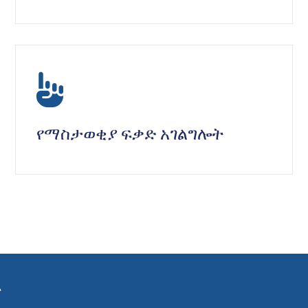
icon
የማስታወቂያ ፍቃድ አገልግሎት
ት