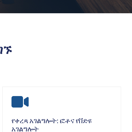
ግኙ
icon
የቀረጻ አገልግሎት: ፎቶና የቨድዩ
አገልግሎት