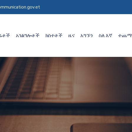
mmunication.gov.et
ሬቶች
አገልግሎቶች
ክስተቶች
ዜና
አግኙን
ስለ እኛ
ተጨማ