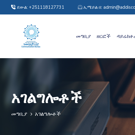
ደውል: +251118127731
ኢሜይል በ: admin@addisco
መግቢያ
ዘርፎች
ዳይሬክቶ
አገልግሎቶች
መግቢያ
አገልግሎቶች