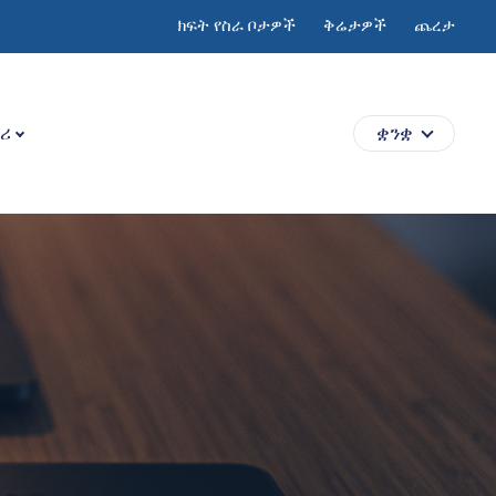
ክፍት የስራ ቦታዎች
ቅሬታዎች
ጨረታ
ሪ
ቋንቋ