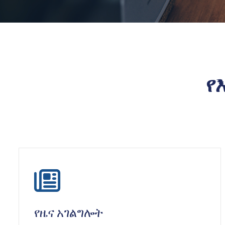
የ
icon
የዜና አገልግሎት