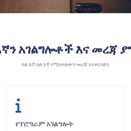
እኛን አገልግሎቶች እና መረጃ ያ
ስለ እኛ ስለ እኛ የሚከተለውን መረጃ እናቀርባለን.
icon
የፕሮግራም አገልግሎት