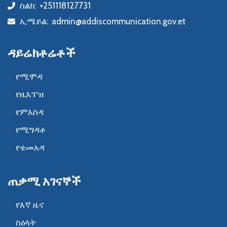
ስልክ:
+251118127731
icon
ኢሜይል:
admin@addiscommunication.gov.et
icon
ዳይሬክቶሬቶች
የሚሞዳ
የዜእፕዝ
የምእስዳ
የሚግዳቶ
የቴመአዳ
ጠቃሚ አገናኞች
የእኛ ዜና
ስዕላት