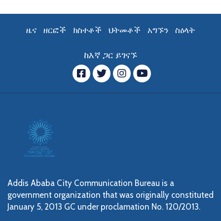
ዜና
ዘርፎች
ክስተቶች
ህትመቶች
አግኙን
ስዕላት
ከእኛ ጋር ይገናኙ
ፌስቡክ
ትዊተር
ኢንስታግራም
YouTube
Addis Ababa City Communication Bureau is a
government organization that was originally constituted
January 5, 2013 GC under proclamation No. 120/2013.