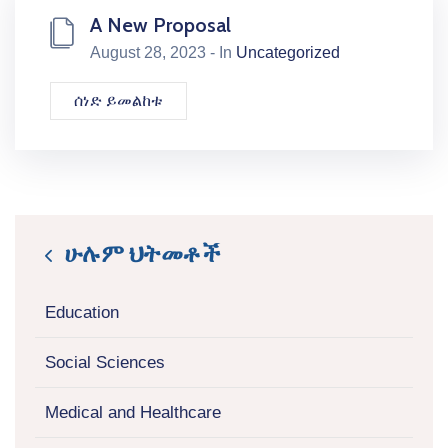
A New Proposal
August 28, 2023 - In
Uncategorized
ሰነድ ይመልከቱ
ሁሉም ህትመቶች
icon
Education
Social Sciences
Medical and Healthcare