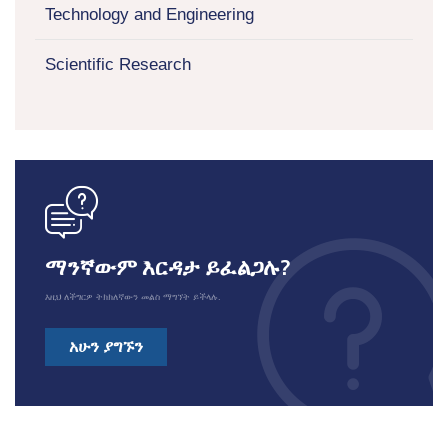
Technology and Engineering
Scientific Research
icon
ማንኛውም እርዳታ ይፈልጋሉ?
እዚህ ለችግርዎ ትክክለኛውን መልስ ማግኘት ይችላሉ.
አሁን ያግኙን