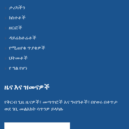
ታሪካችን
ክስተቶች
ዘርፎች
ዳይሬክቶሬቶች
የሚጠየቁ ጥያቄዎች
ህትመቶች
የ ግል የሆነ
ዜና እና ዝመናዎች
የቅርብ ጊዜ ዜናዎች፣ መጣጥፎች እና ግብዓቶች፣ በየወሩ በቀጥታ
ወደ ገቢ መልእክት ሳጥንዎ ይላካሉ