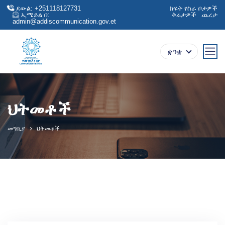
ደውል: +251118127731
ክፍት የስራ ቦታዎች
ኢሜይል በ:
ቅሬታዎች
ጨረታ
admin@addiscommunication.gov.et
ቋንቋ
ህትመቶች
መግቢያ
ህትመቶች